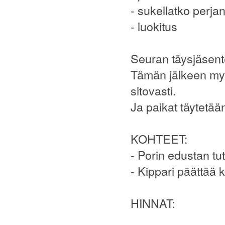
- sukellatko perja
- luokitus
Seuran täysjäsente
Tämän jälkeen myös
sitovasti.
Ja paikat täytetää
KOHTEET:
- Porin edustan tu
- Kippari päättää k
HINNAT: