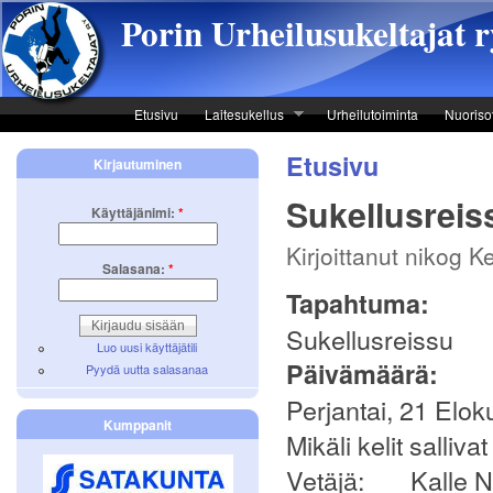
Skip to main content
Porin Urheilusukeltajat r
Etusivu
Laitesukellus
Urheilutoiminta
Nuoriso
Etusivu
Kirjautuminen
Sukellusreis
Käyttäjänimi:
*
Kirjoittanut nikog K
Salasana:
*
Tapahtuma:
Sukellusreissu
Luo uusi käyttäjätili
Päivämäärä:
Pyydä uutta salasanaa
Perjantai, 21 Elok
Kumppanit
Mikäli kelit salliv
Vetäjä: Kalle No