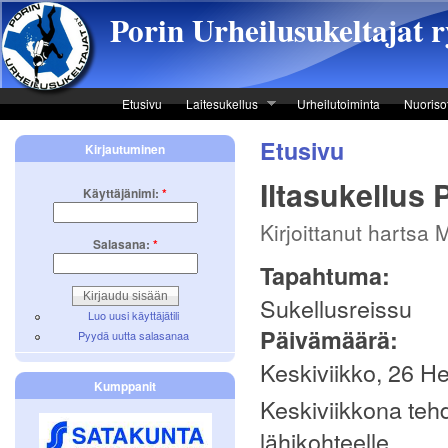
Skip to main content
Porin Urheilusukeltajat r
Etusivu
Laitesukellus
Urheilutoiminta
Nuoriso
Etusivu
Kirjautuminen
Iltasukellus 
Käyttäjänimi:
*
Kirjoittanut hartsa
Salasana:
*
Tapahtuma:
Sukellusreissu
Luo uusi käyttäjätili
Päivämäärä:
Pyydä uutta salasanaa
Keskiviikko, 26 H
Kumppanit
Keskiviikkona teh
lähikohteelle.